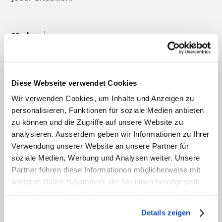
Marken
HANDSCHUHE FÜR WÄRME, SCHUTZ
Diese Webseite verwendet Cookies
UND KONTROLLE
Endlich warme
Wir verwenden Cookies, um Inhalte und Anzeigen zu
personalisieren, Funktionen für soziale Medien anbieten
zu können und die Zugriffe auf unsere Website zu
Hände. Fester
analysieren. Ausserdem geben wir Informationen zu Ihrer
Verwendung unserer Website an unsere Partner für
Grip.
soziale Medien, Werbung und Analysen weiter. Unsere
Partner führen diese Informationen möglicherweise mit
weiteren Daten zusammen, die Sie ihnen bereitgestellt
haben oder die Sie im Rahmen Ihrer Nutzung der Dienste
gesammelt haben.
Details zeigen