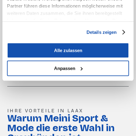
Partner führen diese Informationen möglicherweise mit
T
weiteren Daten zusammen, die Sie ihnen bereitgestellt
The Mountain Studio
Toni Sailer
haben oder die Sie im Rahmen Ihrer Nutzung der Dienste
gesammelt haben.
Details zeigen
U
Alle zulassen
UBR
Anpassen
IHRE VORTEILE IN LAAX
Warum Meini Sport &
Mode die erste Wahl in