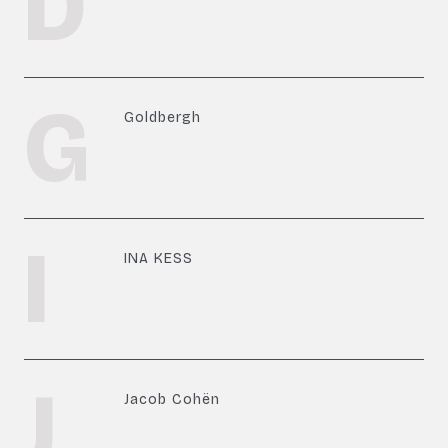
D
G
Goldbergh
I
INA KESS
J
Jacob Cohën